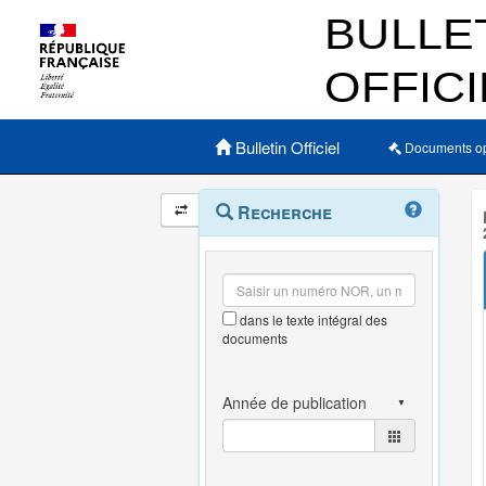
Menu principal
Bulletin Officiel
Documents o
Navigation
Menu
Recherche
contextuel
et
outils
annexes
dans le texte intégral des
documents