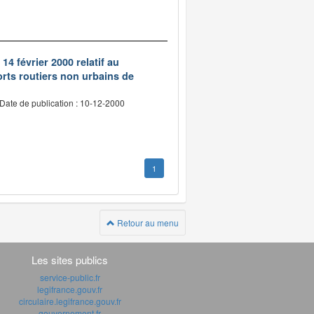
14 février 2000 relatif au
rts routiers non urbains de
Date de publication : 10-12-2000
1
Retour au menu
Les sites publics
service-public.fr
legifrance.gouv.fr
circulaire.legifrance.gouv.fr
gouvernement.fr