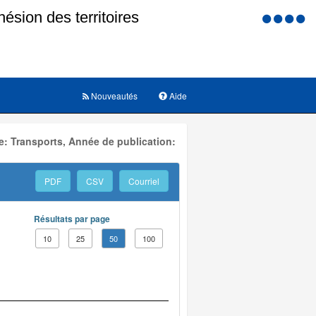
Menu
d'accessi
Nouveautés
Aide
: Transports, Année de publication:
PDF
CSV
Courriel
Résultats par page
10
25
50
100