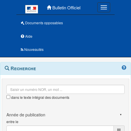
Menu principal
Bulletin Officiel
Toggle navigatio
Documents opposables
Aide
Nouveautés
Navigation
Menu
Recherche
contextuel
et
outils
annexes
dans le texte intégral des documents
entre le