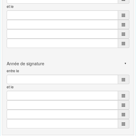
et le
entre le
et le