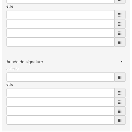
et le
entre le
et le