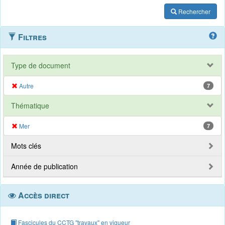
Rechercher
Filtres
Type de document
Autre
7
Thématique
Mer
7
Mots clés
Année de publication
Accès direct
Fascicules du CCTG "travaux" en vigueur