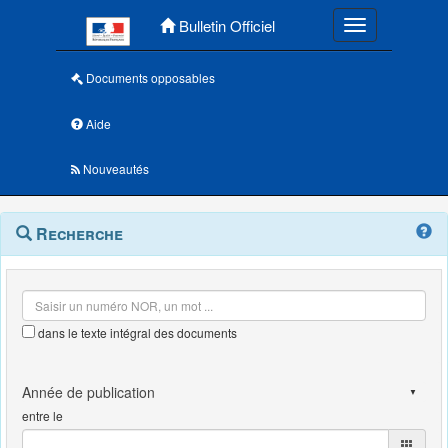
Menu principal
Bulletin Officiel
Toggle navigatio
Documents opposables
Aide
Nouveautés
Navigation
Menu
Recherche
contextuel
et
outils
annexes
dans le texte intégral des documents
entre le