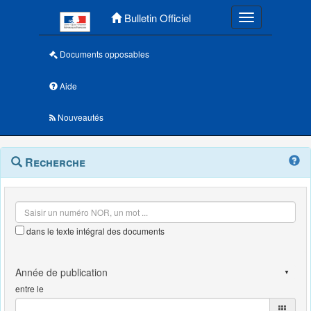
Menu principal
Bulletin Officiel
Toggle navigatio
Documents opposables
Aide
Nouveautés
Navigation
Menu
Recherche
contextuel
et
outils
annexes
dans le texte intégral des documents
entre le