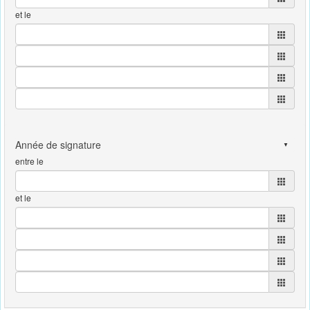
et le
entre le
et le