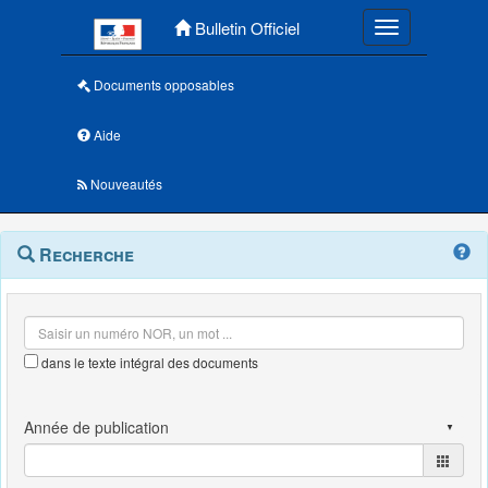
Menu principal
Bulletin Officiel
Toggle navigatio
Documents opposables
Aide
Nouveautés
Navigation
Menu
Recherche
contextuel
et
outils
annexes
dans le texte intégral des documents