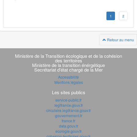
1
2
Retour au menu
Navigation
transverse
Ministère de la Transition écologique et de la cohésion
des territoires
Ministère de la transition énérgétique
Secrétariat d'état chargé de la Mer
Accessibilité
Mentions légales
Les sites publics
service-public.fr
legifrance.gouv.fr
circulaire.legifrance.gouv.fr
gouvernement.fr
france.fr
data.gouv.fr
ecologie.gouv.fr
cohesion-territoires.gouv.fr