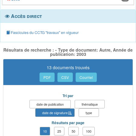
Accès direct
Fascicules du CCTG "travaux" en vigueur
Résultats de recherche : - Type de document: Autre, Année de
publication: 2003
13 documents trouvés
PDF
CSV
Courriel
Tri par
date de publication
thématique
date de signature
type
Résultats par page
10
25
50
100