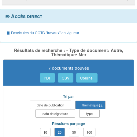
Accès direct
Fascicules du CCTG "travaux" en vigueur
Résultats de recherche : - Type de document: Autre,
Thématique: Mer
7 documents trouvés
PDF
CSV
Courriel
Tri par
date de publication
thématique
date de signature
type
Résultats par page
10
25
50
100