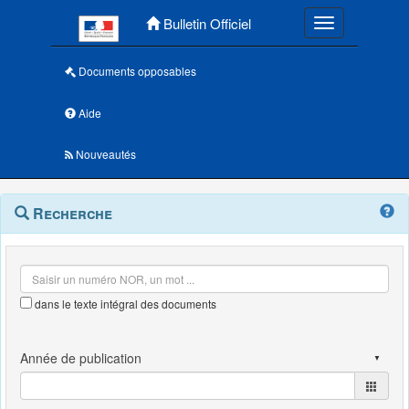
Menu principal
Bulletin Officiel
Toggle navigatio
Documents opposables
Aide
Nouveautés
Navigation
Menu
Recherche
contextuel
et
outils
annexes
dans le texte intégral des documents