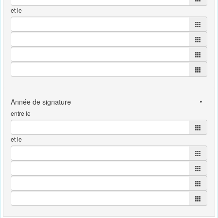
et le
entre le
et le