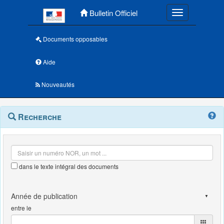
Menu principal
Bulletin Officiel
Toggle navigatio
Documents opposables
Aide
Nouveautés
Navigation
Menu
Recherche
contextuel
et
outils
annexes
dans le texte intégral des documents
entre le