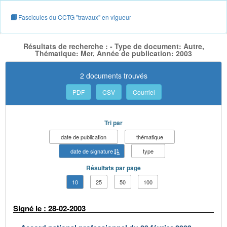
Fascicules du CCTG "travaux" en vigueur
Résultats de recherche : - Type de document: Autre,
Thématique: Mer, Année de publication: 2003
2 documents trouvés
PDF
CSV
Courriel
Tri par
date de publication
thématique
date de signature
type
Résultats par page
10
25
50
100
Signé le : 28-02-2003