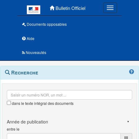
Menu principal
Bulletin Officiel
Toggle navigatio
Documents opposables
Aide
Nouveautés
Navigation
Menu
Recherche
contextuel
et
outils
annexes
dans le texte intégral des documents
entre le