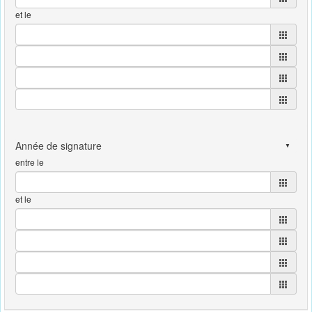
et le
entre le
et le