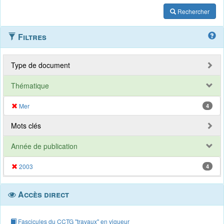
Rechercher
Filtres
Type de document
Thématique
Mer
4
Mots clés
Année de publication
2003
4
Accès direct
Fascicules du CCTG "travaux" en vigueur