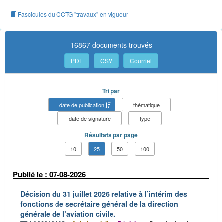
Fascicules du CCTG "travaux" en vigueur
16867 documents trouvés
PDF
CSV
Courriel
Tri par
date de publication
thématique
date de signature
type
Résultats par page
10
25
50
100
Publié le : 07-08-2026
Décision du 31 juillet 2026 relative à l’intérim des
fonctions de secrétaire général de la direction
générale de l’aviation civile.