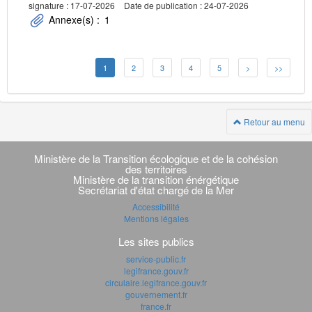
signature : 17-07-2026
Date de publication : 24-07-2026
Annexe(s) :
1
1
2
3
4
5
>
>>
Retour au menu
Navigation
transverse
Ministère de la Transition écologique et de la cohésion
des territoires
Ministère de la transition énérgétique
Secrétariat d'état chargé de la Mer
Accessibilité
Mentions légales
Les sites publics
service-public.fr
legifrance.gouv.fr
circulaire.legifrance.gouv.fr
gouvernement.fr
france.fr