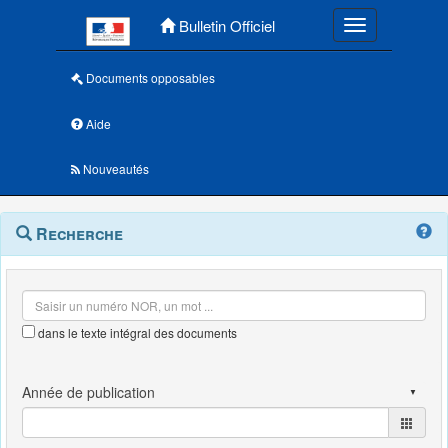
Menu principal
Bulletin Officiel
Toggle navigatio
Documents opposables
Aide
Nouveautés
Navigation
Menu
Recherche
contextuel
et
outils
annexes
dans le texte intégral des documents