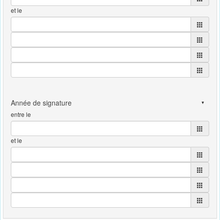
et le
entre le
et le