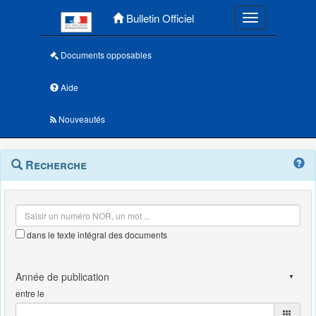
Menu principal
Bulletin Officiel
Toggle navigatio
Documents opposables
Aide
Nouveautés
Navigation
Menu
Recherche
contextuel
et
outils
annexes
dans le texte intégral des documents
entre le