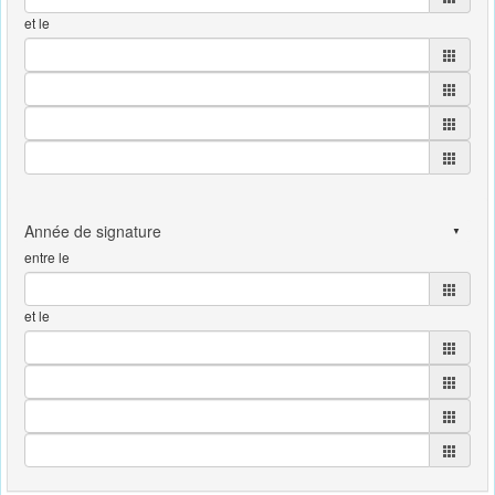
et le
entre le
et le