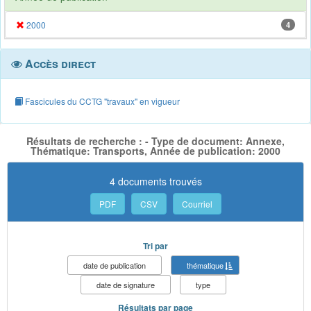
2000
4
Accès direct
Fascicules du CCTG "travaux" en vigueur
Résultats de recherche : - Type de document: Annexe,
Thématique: Transports, Année de publication: 2000
4 documents trouvés
PDF
CSV
Courriel
Tri par
date de publication
thématique
date de signature
type
Résultats par page