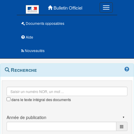
Menu principal
Bulletin Officiel
Toggle navigatio
Documents opposables
Aide
Nouveautés
Navigation
Menu
Recherche
contextuel
et
outils
annexes
dans le texte intégral des documents