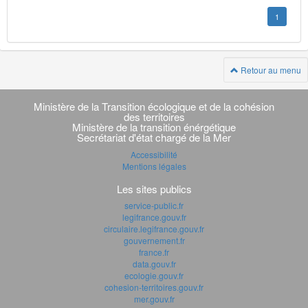
1
Retour au menu
Navigation
transverse
Ministère de la Transition écologique et de la cohésion
des territoires
Ministère de la transition énérgétique
Secrétariat d'état chargé de la Mer
Accessibilité
Mentions légales
Les sites publics
service-public.fr
legifrance.gouv.fr
circulaire.legifrance.gouv.fr
gouvernement.fr
france.fr
data.gouv.fr
ecologie.gouv.fr
cohesion-territoires.gouv.fr
mer.gouv.fr