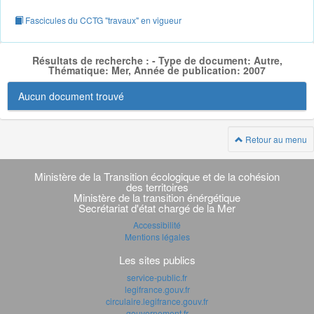
Fascicules du CCTG "travaux" en vigueur
Résultats de recherche : - Type de document: Autre,
Thématique: Mer, Année de publication: 2007
Aucun document trouvé
Retour au menu
Navigation
transverse
Ministère de la Transition écologique et de la cohésion
des territoires
Ministère de la transition énérgétique
Secrétariat d'état chargé de la Mer
Accessibilité
Mentions légales
Les sites publics
service-public.fr
legifrance.gouv.fr
circulaire.legifrance.gouv.fr
gouvernement.fr