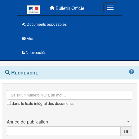
Menu principal
Bulletin Officiel
Toggle navigatio
Documents opposables
Aide
Nouveautés
Navigation
Menu
Recherche
contextuel
et
outils
annexes
dans le texte intégral des documents