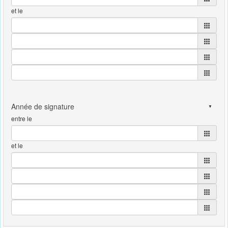
et le
entre le
et le