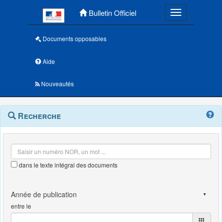
Menu principal
Bulletin Officiel
Toggle navigatio
Documents opposables
Aide
Nouveautés
Navigation
Menu
Recherche
contextuel
et
outils
annexes
dans le texte intégral des documents
entre le