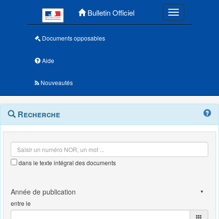
Menu principal
Bulletin Officiel
Toggle navigatio
Documents opposables
Aide
Nouveautés
Navigation
Menu
Recherche
contextuel
et
outils
annexes
dans le texte intégral des documents
entre le