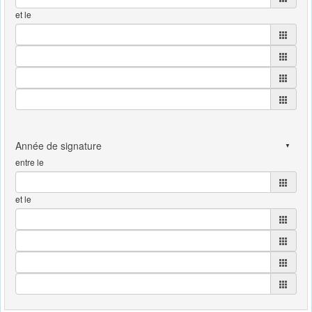
et le
entre le
et le