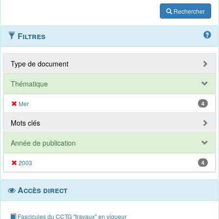
Rechercher
Filtres
Type de document
Thématique
Mer
4
Mots clés
Année de publication
2003
4
Accès direct
Fascicules du CCTG "travaux" en vigueur