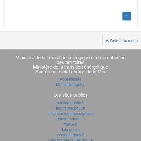
1
Retour au menu
Navigation
transverse
Ministère de la Transition écologique et de la cohésion
des territoires
Ministère de la transition énérgétique
Secrétariat d'état chargé de la Mer
Accessibilité
Mentions légales
Les sites publics
service-public.fr
legifrance.gouv.fr
circulaire.legifrance.gouv.fr
gouvernement.fr
france.fr
data.gouv.fr
ecologie.gouv.fr
cohesion-territoires.gouv.fr