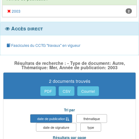
2003
2
Accès direct
Fascicules du CCTG "travaux" en vigueur
Résultats de recherche : - Type de document: Autre,
Thématique: Mer, Année de publication: 2003
2 documents trouvés
PDF
CSV
Courriel
Tri par
date de publication
thématique
date de signature
type
Résultats par page