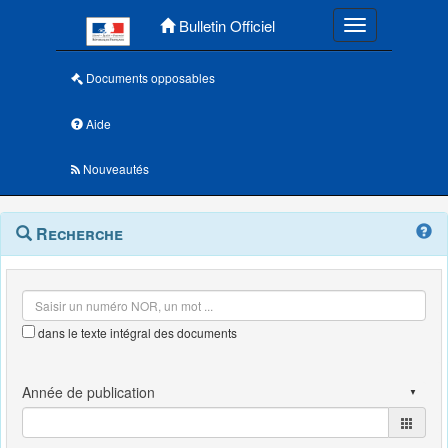
Menu principal
Bulletin Officiel
Toggle navigatio
Documents opposables
Aide
Nouveautés
Navigation
Menu
Recherche
contextuel
et
outils
annexes
dans le texte intégral des documents