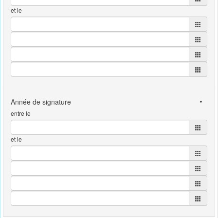
et le
entre le
et le