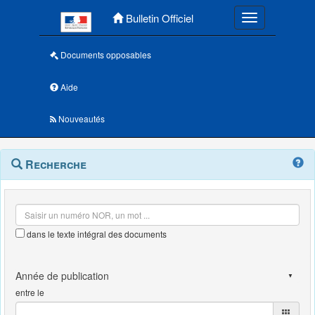
Menu principal
Bulletin Officiel
Toggle navigatio
Documents opposables
Aide
Nouveautés
Navigation
Menu
Recherche
contextuel
et
outils
annexes
dans le texte intégral des documents
entre le