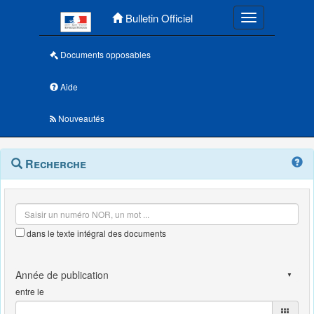
Menu principal
Bulletin Officiel
Toggle navigatio
Documents opposables
Aide
Nouveautés
Navigation
Menu
Recherche
contextuel
et
outils
annexes
dans le texte intégral des documents
entre le