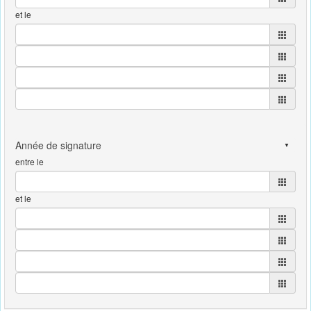
et le
entre le
et le