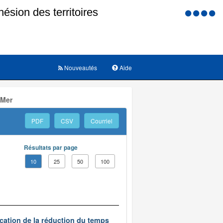
Menu
d'accessi
Nouveautés
Aide
 Mer
PDF
CSV
Courriel
Résultats par page
10
25
50
100
ication de la réduction du temps