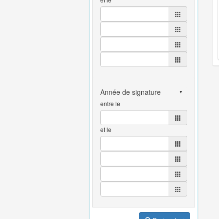
entre le
et le