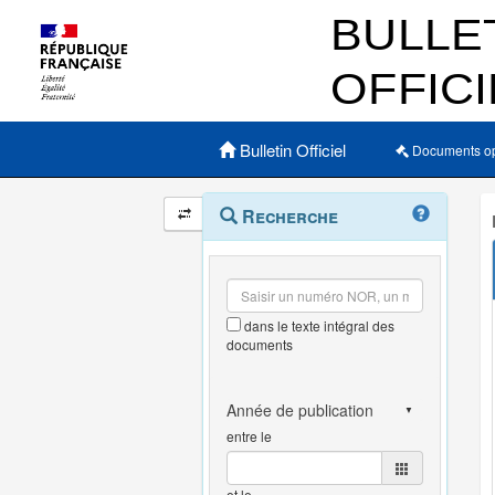
Menu principal
Bulletin Officiel
Documents o
Navigation
Menu
Recherche
contextuel
et
outils
annexes
dans le texte intégral des
documents
entre le
et le