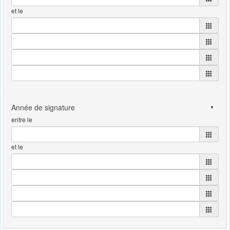
et le
entre le
et le