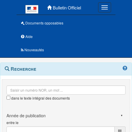
Menu principal
Bulletin Officiel
Toggle navigatio
Documents opposables
Aide
Nouveautés
Navigation
Menu
Recherche
contextuel
et
outils
annexes
dans le texte intégral des documents
entre le