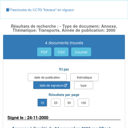
Fascicules du CCTG "travaux" en vigueur
Résultats de recherche : - Type de document: Annexe,
Thématique: Transports, Année de publication: 2000
4 documents trouvés
PDF
CSV
Courriel
Tri par
date de publication
thématique
date de signature
type
Résultats par page
10
25
50
100
Signé le : 24-11-2000