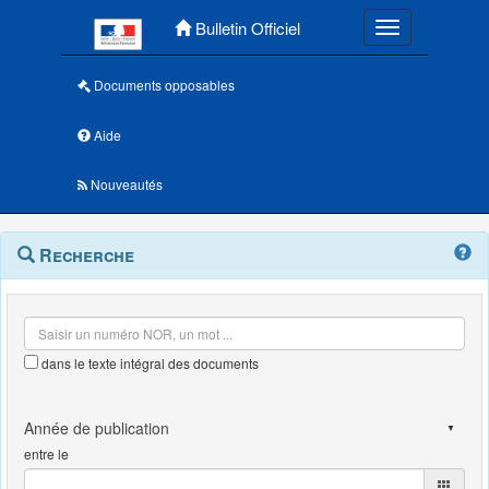
Menu principal
Bulletin Officiel
Toggle navigatio
Documents opposables
Aide
Nouveautés
Navigation
Menu
Recherche
contextuel
et
outils
annexes
dans le texte intégral des documents
entre le