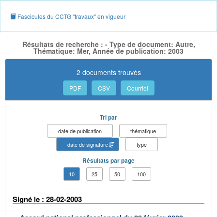
Fascicules du CCTG "travaux" en vigueur
Résultats de recherche : - Type de document: Autre,
Thématique: Mer, Année de publication: 2003
2 documents trouvés
PDF
CSV
Courriel
Tri par
date de publication
thématique
date de signature
type
Résultats par page
10
25
50
100
Signé le : 28-02-2003