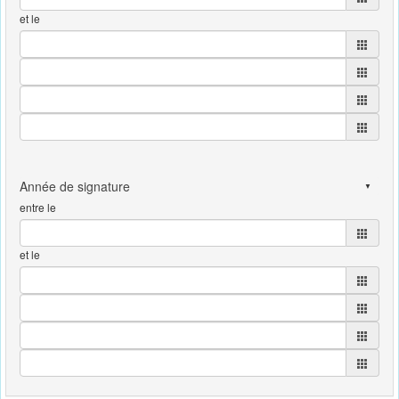
et le
entre le
et le