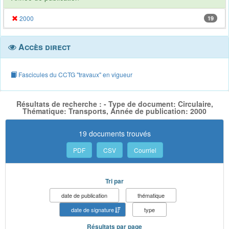
2000
19
Accès direct
Fascicules du CCTG "travaux" en vigueur
Résultats de recherche : - Type de document: Circulaire,
Thématique: Transports, Année de publication: 2000
19 documents trouvés
PDF
CSV
Courriel
Tri par
date de publication
thématique
date de signature
type
Résultats par page