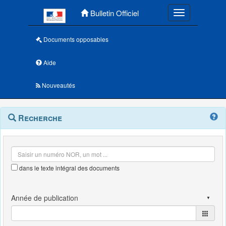
Menu principal
Bulletin Officiel
Toggle navigatio
Documents opposables
Aide
Nouveautés
Navigation
Menu
Recherche
contextuel
et
outils
annexes
dans le texte intégral des documents