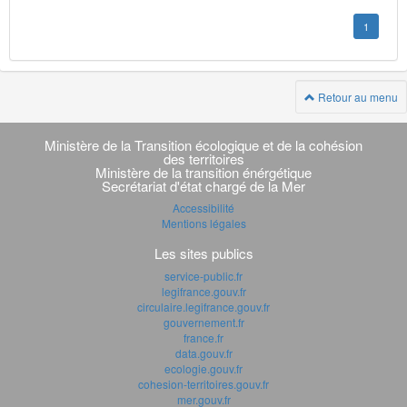
1
Retour au menu
Navigation
transverse
Ministère de la Transition écologique et de la cohésion
des territoires
Ministère de la transition énérgétique
Secrétariat d'état chargé de la Mer
Accessibilité
Mentions légales
Les sites publics
service-public.fr
legifrance.gouv.fr
circulaire.legifrance.gouv.fr
gouvernement.fr
france.fr
data.gouv.fr
ecologie.gouv.fr
cohesion-territoires.gouv.fr
mer.gouv.fr