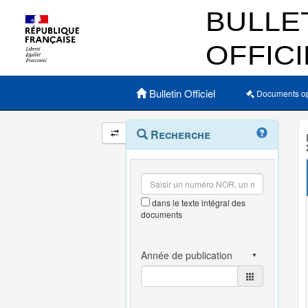
Menu principal
Bulletin Officiel
Documents o
Navigation
Menu
Recherche
contextuel
et
outils
annexes
dans le texte intégral des
documents