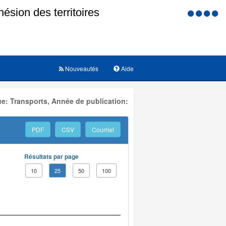
Menu
d'accessi
Nouveautés
Aide
e: Transports, Année de publication:
PDF
CSV
Courriel
Résultats par page
10
25
50
100