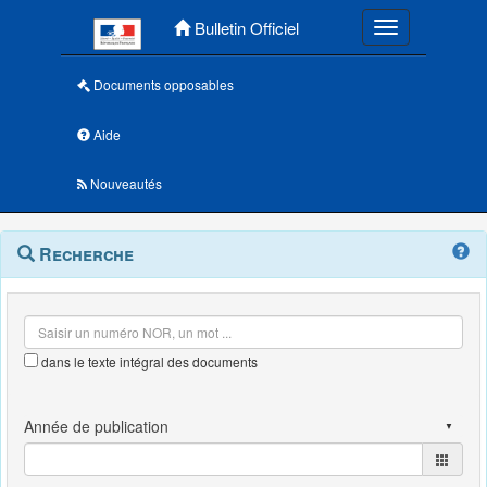
Menu principal
Bulletin Officiel
Toggle navigatio
Documents opposables
Aide
Nouveautés
Navigation
Menu
Recherche
contextuel
et
outils
annexes
dans le texte intégral des documents