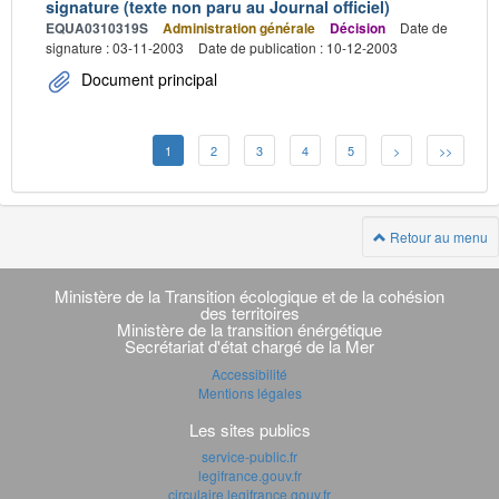
signature (texte non paru au Journal officiel)
EQUA0310319S
Administration générale
Décision
Date de
signature : 03-11-2003
Date de publication : 10-12-2003
Document principal
1
2
3
4
5
>
>>
Retour au menu
Navigation
transverse
Ministère de la Transition écologique et de la cohésion
des territoires
Ministère de la transition énérgétique
Secrétariat d'état chargé de la Mer
Accessibilité
Mentions légales
Les sites publics
service-public.fr
legifrance.gouv.fr
circulaire.legifrance.gouv.fr