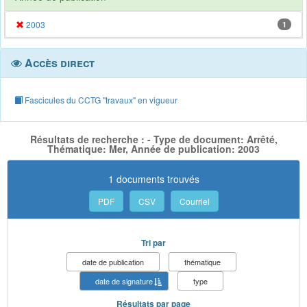
2003
1
Accès direct
Fascicules du CCTG "travaux" en vigueur
Résultats de recherche : - Type de document: Arrêté,
Thématique: Mer, Année de publication: 2003
1 documents trouvés
PDF
CSV
Courriel
Tri par
date de publication
thématique
date de signature
type
Résultats par page