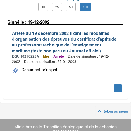
10
25
50
100
Signé le : 19-12-2002
Arrêté du 19 décembre 2002 fixant les modalités
d'organisation des épreuves du certificat d'aptitude
au professorat technique de l'enseignement
maritime (texte non paru au Journal officiel)
EQUH0210223A
Mer
Arrêté
Date de signature : 19-12-
2002
Date de publication : 25-01-2003
Document principal
1
Retour au menu
Navigation
transverse
Ministère de la Transition écologique et de la cohésion
des territoires