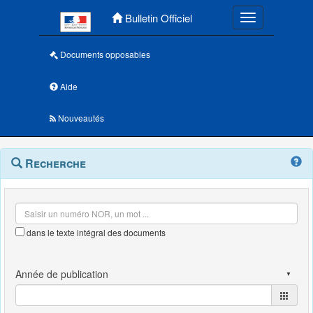
Menu principal
Bulletin Officiel
Toggle navigatio
Documents opposables
Aide
Nouveautés
Navigation
Menu
Recherche
contextuel
et
outils
annexes
dans le texte intégral des documents