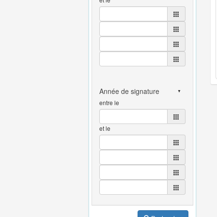
entre le
et le