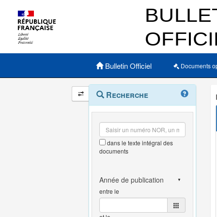
Menu principal
Bulletin Officiel
Documents o
Navigation
Menu
Recherche
contextuel
et
outils
annexes
dans le texte intégral des
documents
entre le
et le