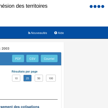
Menu
d'accessi
Nouveautés
Aide
: 2003
PDF
CSV
Courriel
Résultats par page
10
25
50
100
oursement des cotisations