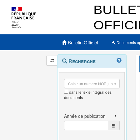
Menu principal
Bulletin Officiel
Documents o
Navigation
Menu
Recherche
contextuel
et
outils
annexes
dans le texte intégral des
documents