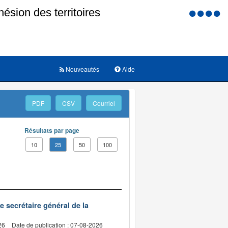
Menu
d'accessi
Nouveautés
Aide
PDF
CSV
Courriel
Résultats par page
10
25
50
100
de secrétaire général de la
26
Date de publication : 07-08-2026