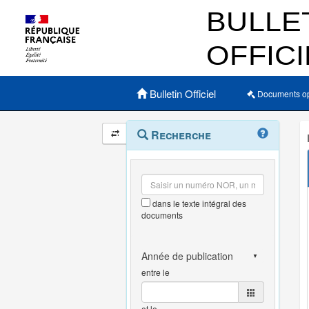
Menu principal
Bulletin Officiel
Documents o
Navigation
Menu
Recherche
contextuel
et
outils
annexes
dans le texte intégral des
documents
entre le
et le