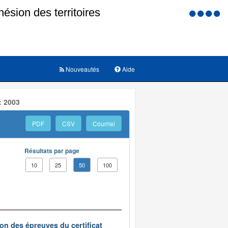
Menu
d'accessi
Nouveautés
Aide
: 2003
PDF
CSV
Courriel
Résultats par page
10
25
50
100
on des épreuves du certificat