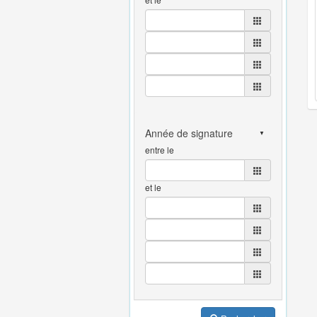
entre le
et le