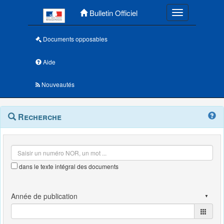
Menu principal
Bulletin Officiel
Toggle navigatio
Documents opposables
Aide
Nouveautés
Navigation
Menu
Recherche
contextuel
et
outils
annexes
dans le texte intégral des documents