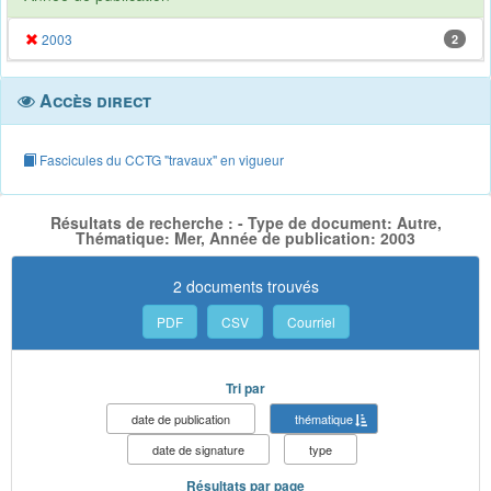
2003
2
Accès direct
Fascicules du CCTG "travaux" en vigueur
Résultats de recherche : - Type de document: Autre,
Thématique: Mer, Année de publication: 2003
2 documents trouvés
PDF
CSV
Courriel
Tri par
date de publication
thématique
date de signature
type
Résultats par page