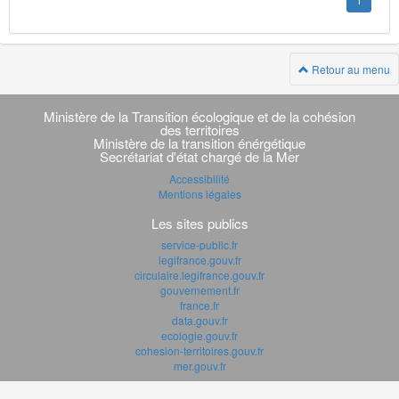
1
Retour au menu
Navigation
transverse
Ministère de la Transition écologique et de la cohésion
des territoires
Ministère de la transition énérgétique
Secrétariat d'état chargé de la Mer
Accessibilité
Mentions légales
Les sites publics
service-public.fr
legifrance.gouv.fr
circulaire.legifrance.gouv.fr
gouvernement.fr
france.fr
data.gouv.fr
ecologie.gouv.fr
cohesion-territoires.gouv.fr
mer.gouv.fr