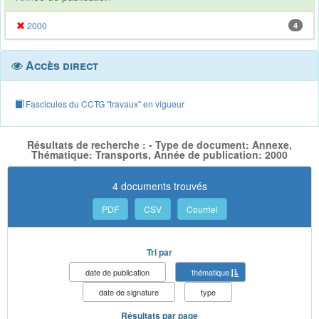
2000
4
Accès direct
Fascicules du CCTG "travaux" en vigueur
Résultats de recherche : - Type de document: Annexe,
Thématique: Transports, Année de publication: 2000
4 documents trouvés
PDF
CSV
Courriel
Tri par
date de publication
thématique
date de signature
type
Résultats par page