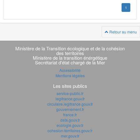
1
Retour au menu
Navigation
transverse
Ministère de la Transition écologique et de la cohésion
des territoires
Ministère de la transition énérgétique
Secrétariat d'état chargé de la Mer
Accessibilité
Mentions légales
Les sites publics
service-public.fr
legifrance.gouv.fr
circulaire.legifrance.gouv.fr
gouvernement.fr
france.fr
data.gouv.fr
ecologie.gouv.fr
cohesion-territoires.gouv.fr
mer.gouv.fr