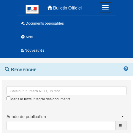
Menu principal
Bulletin Officiel
Toggle navigatio
Documents opposables
Aide
Nouveautés
Navigation
Menu
Recherche
contextuel
et
outils
annexes
dans le texte intégral des documents