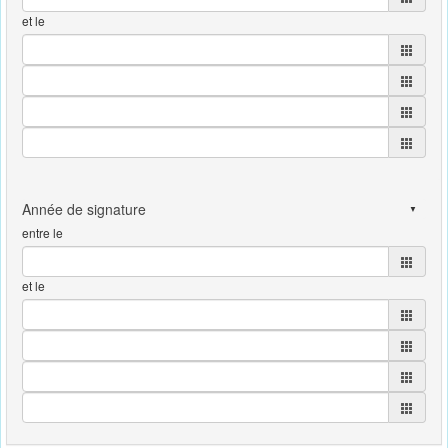
et le
entre le
et le