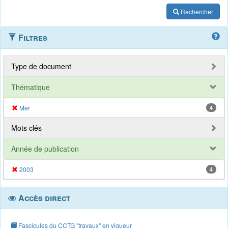
Rechercher
Filtres
Type de document
Thématique
Mer
4
Mots clés
Année de publication
2003
4
Accès direct
Fascicules du CCTG "travaux" en vigueur