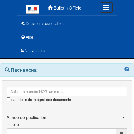
Menu principal
Bulletin Officiel
Toggle navigatio
Documents opposables
Aide
Nouveautés
Navigation
Menu
Recherche
contextuel
et
outils
annexes
dans le texte intégral des documents
entre le