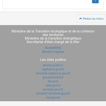
1
Retour au menu
Navigation
transverse
Ministère de la Transition écologique et de la cohésion
des territoires
Ministère de la transition énérgétique
Secrétariat d'état chargé de la Mer
Accessibilité
Mentions légales
Les sites publics
service-public.fr
legifrance.gouv.fr
circulaire.legifrance.gouv.fr
gouvernement.fr
france.fr
data.gouv.fr
ecologie.gouv.fr
cohesion-territoires.gouv.fr
mer.gouv.fr