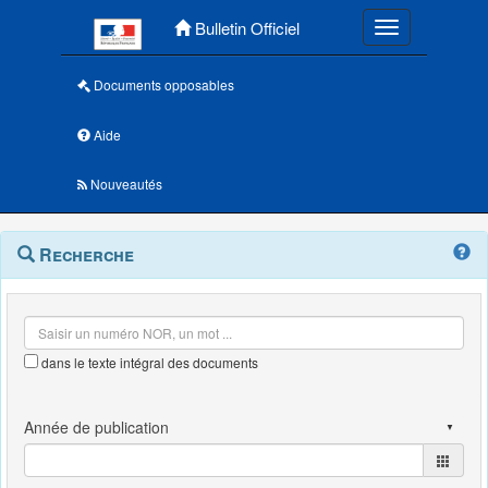
Menu principal
Bulletin Officiel
Toggle navigatio
Documents opposables
Aide
Nouveautés
Navigation
Menu
Recherche
contextuel
et
outils
annexes
dans le texte intégral des documents