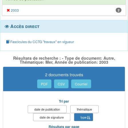
2003
2
Accès direct
Fascicules du CCTG "travaux" en vigueur
Résultats de recherche : - Type de document: Autre,
Thématique: Mer, Année de publication: 2003
2 documents trouvés
PDF
CSV
Courriel
Tri par
date de publication
thématique
date de signature
type
Résultats par page