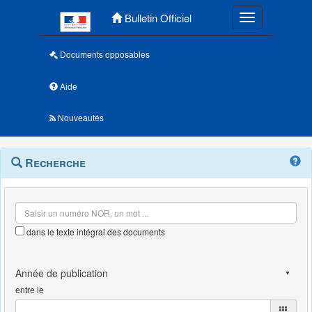
Menu principal
Bulletin Officiel
Toggle navigatio
Documents opposables
Aide
Nouveautés
Navigation
Menu
Recherche
contextuel
et
outils
annexes
dans le texte intégral des documents
entre le