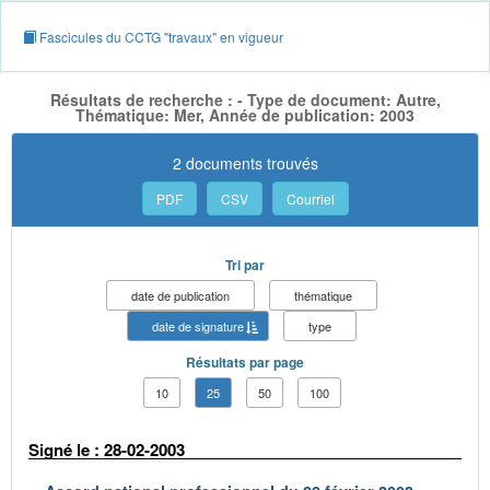
Fascicules du CCTG "travaux" en vigueur
Résultats de recherche : - Type de document: Autre,
Thématique: Mer, Année de publication: 2003
2 documents trouvés
PDF
CSV
Courriel
Tri par
date de publication
thématique
date de signature
type
Résultats par page
10
25
50
100
Signé le : 28-02-2003