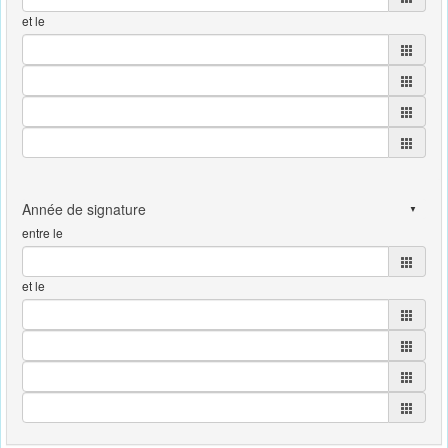
et le
entre le
et le