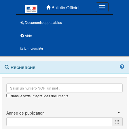
Menu principal
Bulletin Officiel
Toggle navigatio
Documents opposables
Aide
Nouveautés
Navigation
Menu
Recherche
contextuel
et
outils
annexes
dans le texte intégral des documents