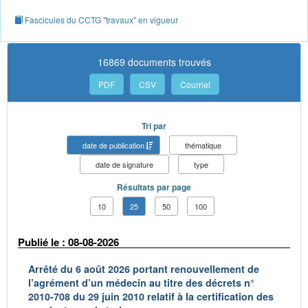
Fascicules du CCTG "travaux" en vigueur
16869 documents trouvés
PDF
CSV
Courriel
Tri par
date de publication
thématique
date de signature
type
Résultats par page
10
25
50
100
Publié le : 08-08-2026
Arrêté du 6 août 2026 portant renouvellement de
l’agrément d’un médecin au titre des décrets n°
2010-708 du 29 juin 2010 relatif à la certification des