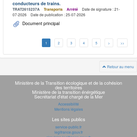
conducteurs de trains.
TRAT2615237A
Transports
Arrêté
Date de signature : 21-
07-2026
Date de publication : 25-07-2026
Document principal
1
2
3
4
5
>
>>
Retour au menu
Navigation
transverse
Ministère de la Transition écologique et de la cohésion
des territoires
Ministère de la transition énérgétique
Secrétariat d'état chargé de la Mer
Accessibilité
Mentions légales
Les sites publics
service-public.fr
legifrance.gouv.fr