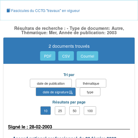
Fascicules du CCTG "travaux" en vigueur
Résultats de recherche : - Type de document: Autre,
Thématique: Mer, Année de publication: 2003
2 documents trouvés
PDF
CSV
Courriel
Tri par
date de publication
thématique
date de signature
type
Résultats par page
10
25
50
100
Signé le : 28-02-2003