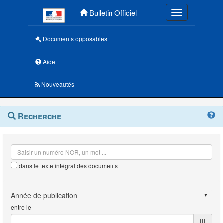
Menu principal
Bulletin Officiel
Toggle navigatio
Documents opposables
Aide
Nouveautés
Navigation
Menu
Recherche
contextuel
et
outils
annexes
dans le texte intégral des documents
entre le