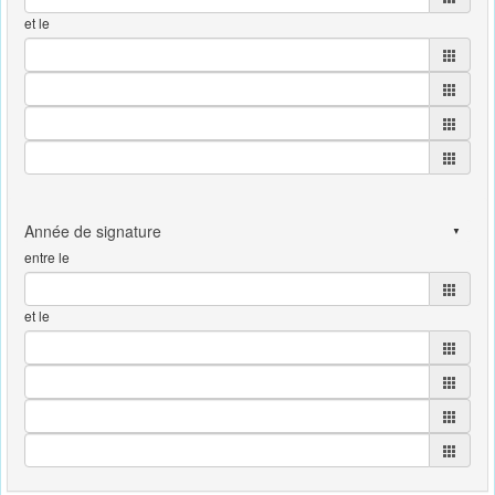
et le
entre le
et le