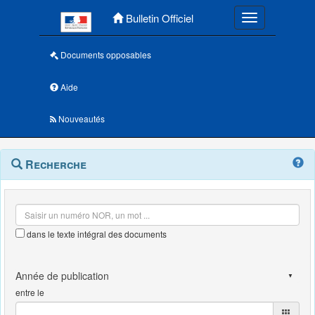
Menu principal
Bulletin Officiel
Toggle navigatio
Documents opposables
Aide
Nouveautés
Navigation
Menu
Recherche
contextuel
et
outils
annexes
dans le texte intégral des documents
entre le