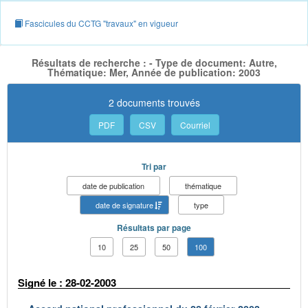
Fascicules du CCTG "travaux" en vigueur
Résultats de recherche : - Type de document: Autre,
Thématique: Mer, Année de publication: 2003
2 documents trouvés
PDF
CSV
Courriel
Tri par
date de publication
thématique
date de signature
type
Résultats par page
10
25
50
100
Signé le : 28-02-2003