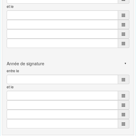
et le
entre le
et le