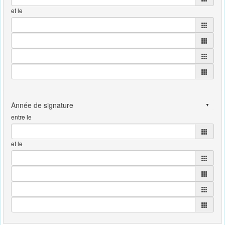
et le
entre le
et le