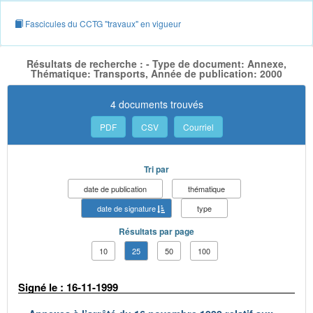
Fascicules du CCTG "travaux" en vigueur
Résultats de recherche : - Type de document: Annexe,
Thématique: Transports, Année de publication: 2000
4 documents trouvés
PDF
CSV
Courriel
Tri par
date de publication
thématique
date de signature
type
Résultats par page
10
25
50
100
Signé le : 16-11-1999