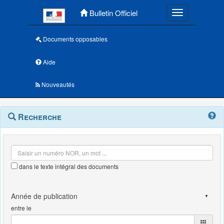
Menu principal
Bulletin Officiel
Toggle navigatio
Documents opposables
Aide
Nouveautés
Navigation
Menu
Recherche
contextuel
et
outils
annexes
dans le texte intégral des documents
entre le