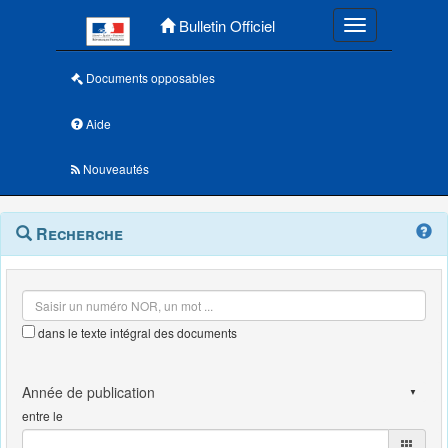
Menu principal
Bulletin Officiel
Toggle navigatio
Documents opposables
Aide
Nouveautés
Navigation
Menu
Recherche
contextuel
et
outils
annexes
dans le texte intégral des documents
entre le