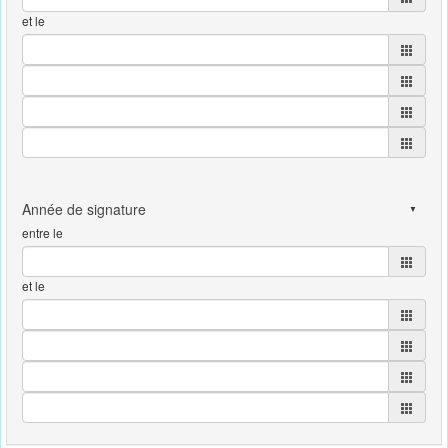
et le
entre le
et le