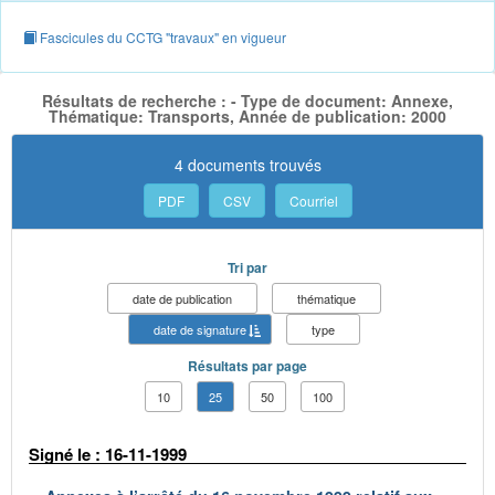
Fascicules du CCTG "travaux" en vigueur
Résultats de recherche : - Type de document: Annexe,
Thématique: Transports, Année de publication: 2000
4 documents trouvés
PDF
CSV
Courriel
Tri par
date de publication
thématique
date de signature
type
Résultats par page
10
25
50
100
Signé le : 16-11-1999