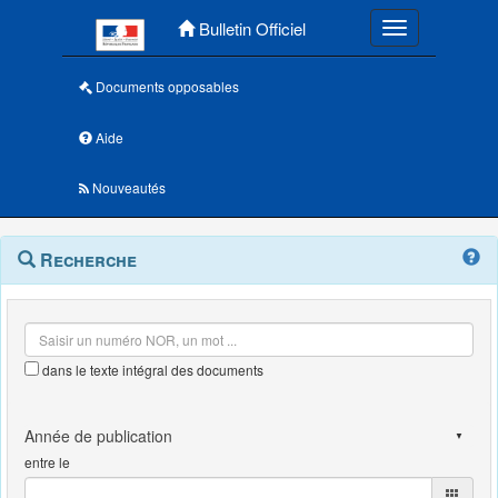
Menu principal
Bulletin Officiel
Toggle navigatio
Documents opposables
Aide
Nouveautés
Navigation
Menu
Recherche
contextuel
et
outils
annexes
dans le texte intégral des documents
entre le