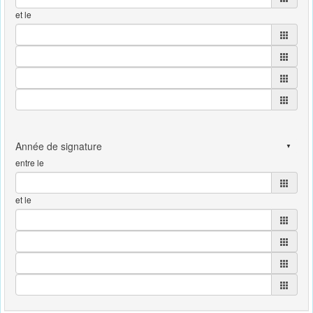
et le
entre le
et le