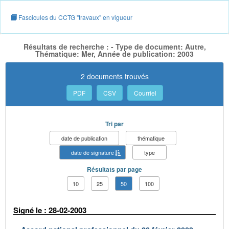
Fascicules du CCTG "travaux" en vigueur
Résultats de recherche : - Type de document: Autre,
Thématique: Mer, Année de publication: 2003
2 documents trouvés
PDF
CSV
Courriel
Tri par
date de publication
thématique
date de signature
type
Résultats par page
10
25
50
100
Signé le : 28-02-2003