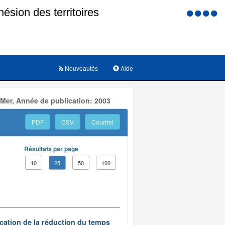
Menu
d'accessi
Nouveautés
Aide
 Mer, Année de publication: 2003
PDF
CSV
Courriel
Résultats par page
10
25
50
100
ication de la réduction du temps