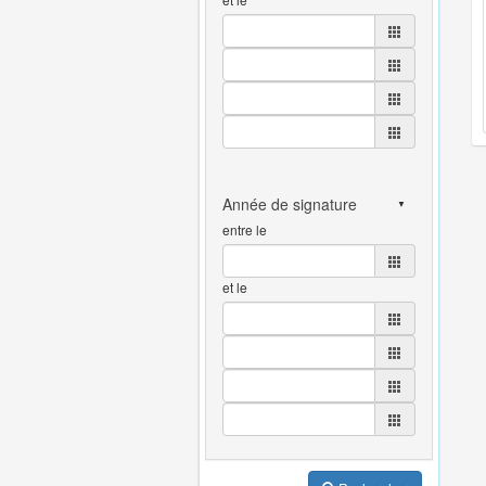
entre le
et le