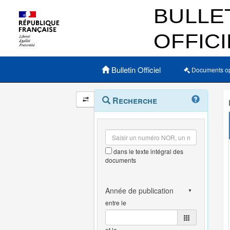
Menu principal
Bulletin Officiel
Documents o
Navigation
Menu
Recherche
contextuel
et
outils
annexes
dans le texte intégral des
documents
entre le
et le