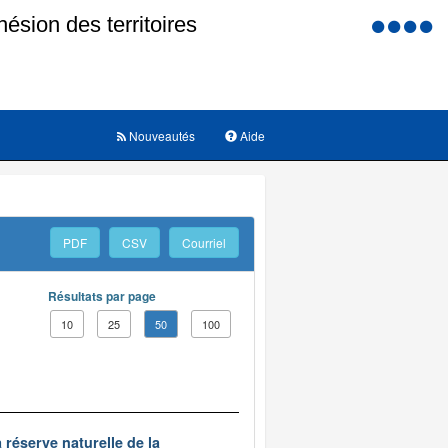
Menu
d'accessi
Nouveautés
Aide
PDF
CSV
Courriel
Résultats par page
10
25
50
100
 réserve naturelle de la