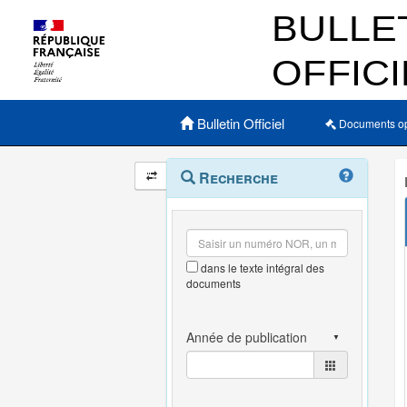
Menu principal
Bulletin Officiel
Documents o
Navigation
Menu
Recherche
contextuel
et
outils
annexes
dans le texte intégral des
documents