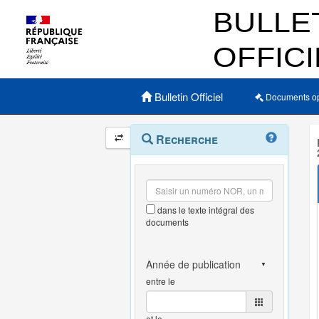
Menu principal
Bulletin Officiel
Documents o
Navigation
Menu
Recherche
contextuel
et
outils
annexes
dans le texte intégral des
documents
entre le
et le