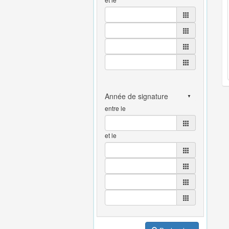
entre le
et le