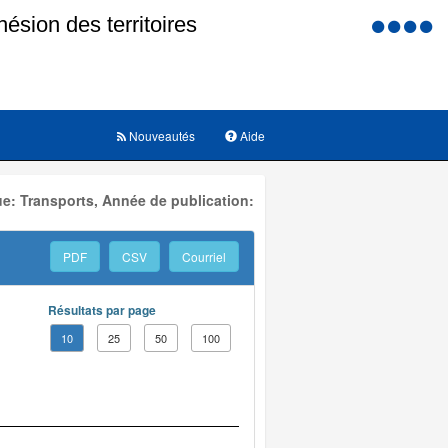
Menu
d'accessi
Nouveautés
Aide
e: Transports, Année de publication:
PDF
CSV
Courriel
Résultats par page
10
25
50
100