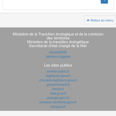
1
Retour au menu
Navigation
transverse
Ministère de la Transition écologique et de la cohésion
des territoires
Ministère de la transition énérgétique
Secrétariat d'état chargé de la Mer
Accessibilité
Mentions légales
Les sites publics
service-public.fr
legifrance.gouv.fr
circulaire.legifrance.gouv.fr
gouvernement.fr
france.fr
data.gouv.fr
ecologie.gouv.fr
cohesion-territoires.gouv.fr
mer.gouv.fr