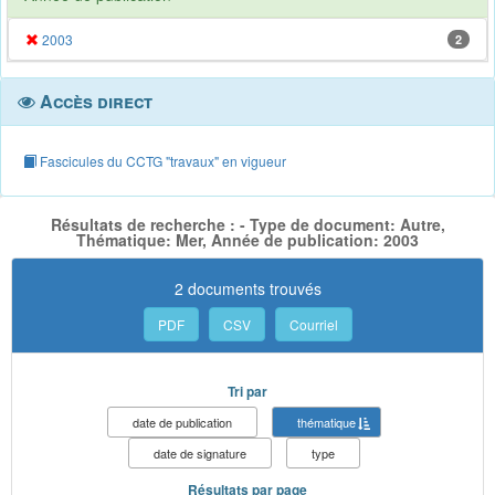
2003
2
Accès direct
Fascicules du CCTG "travaux" en vigueur
Résultats de recherche : - Type de document: Autre,
Thématique: Mer, Année de publication: 2003
2 documents trouvés
PDF
CSV
Courriel
Tri par
date de publication
thématique
date de signature
type
Résultats par page