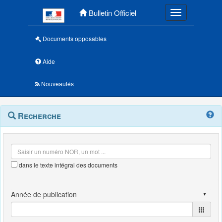
Menu principal
Bulletin Officiel
Toggle navigatio
Documents opposables
Aide
Nouveautés
Navigation
Menu
Recherche
contextuel
et
outils
annexes
dans le texte intégral des documents