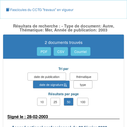
Fascicules du CCTG "travaux" en vigueur
Résultats de recherche : - Type de document: Autre,
Thématique: Mer, Année de publication: 2003
2 documents trouvés
PDF
CSV
Courriel
Tri par
date de publication
thématique
date de signature
type
Résultats par page
10
25
50
100
Signé le : 28-02-2003