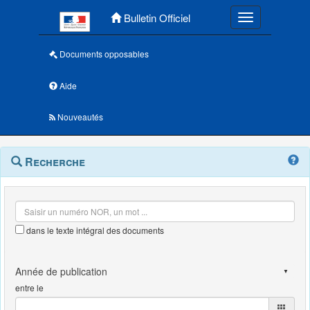
Menu principal
Bulletin Officiel
Toggle navigatio
Documents opposables
Aide
Nouveautés
Navigation
Menu
Recherche
contextuel
et
outils
annexes
dans le texte intégral des documents
entre le