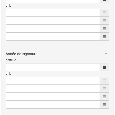
et le
entre le
et le