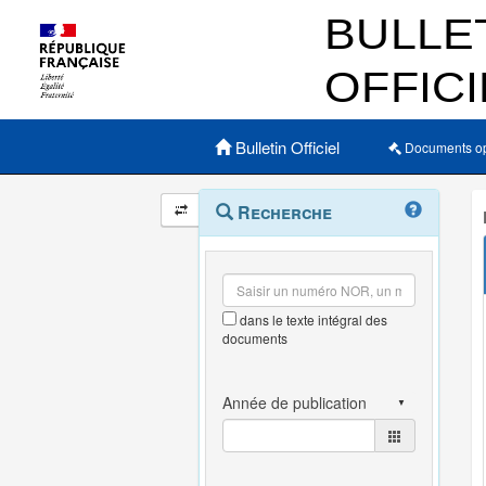
Menu principal
Bulletin Officiel
Documents o
Navigation
Menu
Recherche
contextuel
et
outils
annexes
dans le texte intégral des
documents