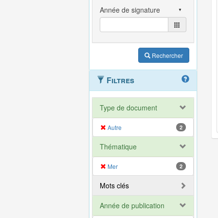
Rechercher
Filtres
Type de document
Autre
2
Thématique
Mer
2
Mots clés
Année de publication