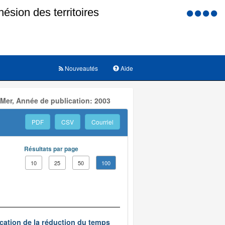
Menu
d'accessi
Nouveautés
Aide
 Mer, Année de publication: 2003
PDF
CSV
Courriel
Résultats par page
10
25
50
100
ication de la réduction du temps