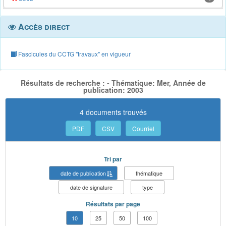
Accès direct
Fascicules du CCTG "travaux" en vigueur
Résultats de recherche : - Thématique: Mer, Année de
publication: 2003
4 documents trouvés
PDF
CSV
Courriel
Tri par
date de publication
thématique
date de signature
type
Résultats par page
10
25
50
100