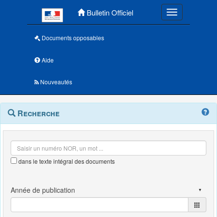
Menu principal
Bulletin Officiel
Toggle navigatio
Documents opposables
Aide
Nouveautés
Navigation
Menu
Recherche
contextuel
et
outils
annexes
dans le texte intégral des documents