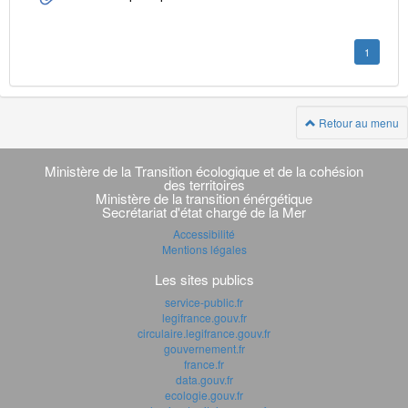
1
Retour au menu
Navigation
transverse
Ministère de la Transition écologique et de la cohésion
des territoires
Ministère de la transition énérgétique
Secrétariat d'état chargé de la Mer
Accessibilité
Mentions légales
Les sites publics
service-public.fr
legifrance.gouv.fr
circulaire.legifrance.gouv.fr
gouvernement.fr
france.fr
data.gouv.fr
ecologie.gouv.fr