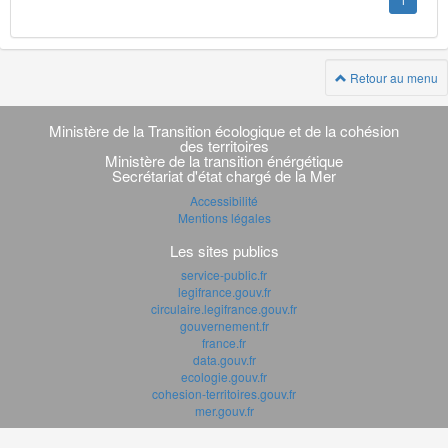
1
Retour au menu
Navigation
transverse
Ministère de la Transition écologique et de la cohésion
des territoires
Ministère de la transition énérgétique
Secrétariat d'état chargé de la Mer
Accessibilité
Mentions légales
Les sites publics
service-public.fr
legifrance.gouv.fr
circulaire.legifrance.gouv.fr
gouvernement.fr
france.fr
data.gouv.fr
ecologie.gouv.fr
cohesion-territoires.gouv.fr
mer.gouv.fr