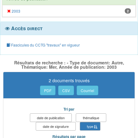
2003
2
Accès direct
Fascicules du CCTG "travaux" en vigueur
Résultats de recherche : - Type de document: Autre,
Thématique: Mer, Année de publication: 2003
2 documents trouvés
PDF
CSV
Courriel
Tri par
date de publication
thématique
date de signature
type
Résultats par page