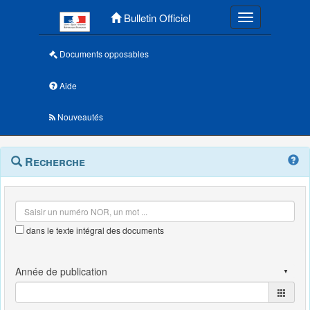
Menu principal
Bulletin Officiel
Toggle navigatio
Documents opposables
Aide
Nouveautés
Navigation
Menu
Recherche
contextuel
et
outils
annexes
dans le texte intégral des documents