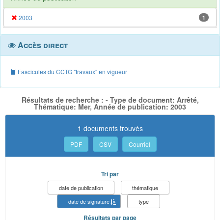
2003
1
Accès direct
Fascicules du CCTG "travaux" en vigueur
Résultats de recherche : - Type de document: Arrêté,
Thématique: Mer, Année de publication: 2003
1 documents trouvés
PDF
CSV
Courriel
Tri par
date de publication
thématique
date de signature
type
Résultats par page