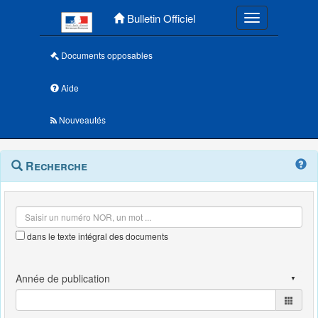
Menu principal
Bulletin Officiel
Toggle navigatio
Documents opposables
Aide
Nouveautés
Navigation
Menu
Recherche
contextuel
et
outils
annexes
dans le texte intégral des documents