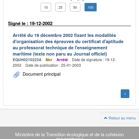
10
25
50
100
Signé le : 19-12-2002
Arrêté du 19 décembre 2002 fixant les modalités
d'organisation des épreuves du certificat d'aptitude
au professorat technique de l'enseignement
maritime (texte non paru au Journal officiel)
EQUH0210223A
Mer
Arrêté
Date de signature : 19-12-
2002
Date de publication : 25-01-2003
Document principal
1
Retour au menu
Navigation
transverse
Ministère de la Transition écologique et de la cohésion
des territoires