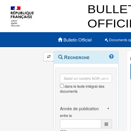
Menu principal
Bulletin Officiel
Documents o
Navigation
Menu
Recherche
contextuel
et
outils
annexes
dans le texte intégral des
documents
entre le
et le