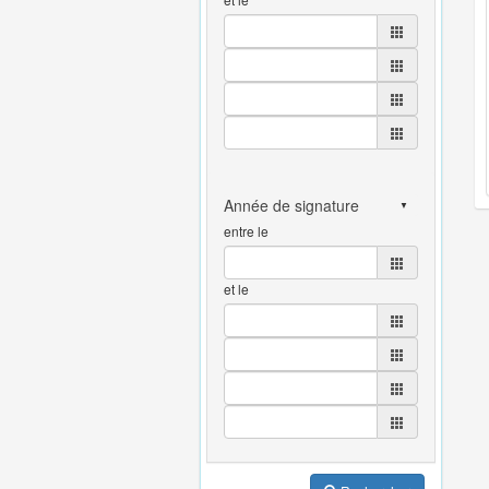
entre le
et le