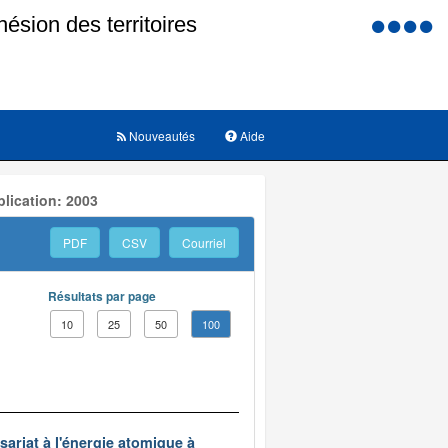
Menu
d'accessi
Nouveautés
Aide
lication: 2003
PDF
CSV
Courriel
Résultats par page
10
25
50
100
ariat à l'énergie atomique à