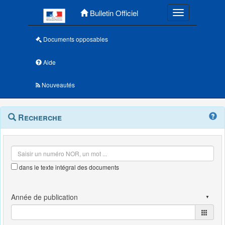
Menu principal
Bulletin Officiel
Toggle navigatio
Documents opposables
Aide
Nouveautés
Navigation
Menu
Recherche
contextuel
et
outils
annexes
dans le texte intégral des documents