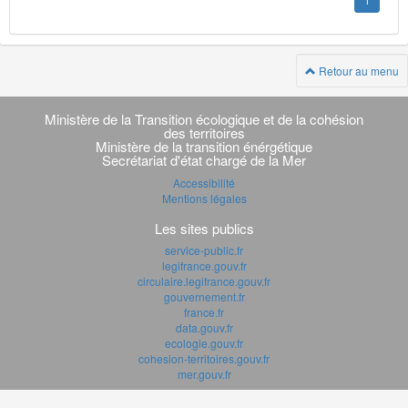
1
Retour au menu
Navigation
transverse
Ministère de la Transition écologique et de la cohésion
des territoires
Ministère de la transition énérgétique
Secrétariat d'état chargé de la Mer
Accessibilité
Mentions légales
Les sites publics
service-public.fr
legifrance.gouv.fr
circulaire.legifrance.gouv.fr
gouvernement.fr
france.fr
data.gouv.fr
ecologie.gouv.fr
cohesion-territoires.gouv.fr
mer.gouv.fr