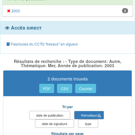
2003
2
Accès direct
Fascicules du CCTG "travaux" en vigueur
Résultats de recherche : - Type de document: Autre,
Thématique: Mer, Année de publication: 2003
2 documents trouvés
PDF
CSV
Courriel
Tri par
date de publication
thématique
date de signature
type
Résultats par page